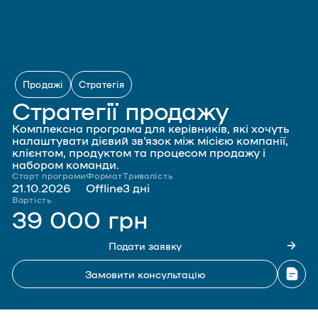
Продажі
Стратегія
Стратегії продажу
Комплексна програма для керівників, які хочуть
налаштувати дієвий зв'язок між місією компанії,
клієнтом, продуктом та процесом продажу і
набором команди.
Старт програми
Формат
Тривалість
21.10.2026
Offline
3 дні
Вартість
39 000 грн
Подати заявку
Замовити консультацію