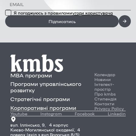
Я погоджуюсь з правилами
угоди користувача
Підписатись
MBA програми
Календар
Новини
Програми управлінського
Інтелект-
простір
розвитку
Про kmbs
Стратегічні програми
Стипендія
Контакти
Корпоративні програми
Privacy Policy
Youtube
Instagram
Facebook
Linkedin
вул. Іллінська, 9, 4 корпус
Києво-Могилянської академії, 4
поверх (вхід з вул.Волоська 8/5)