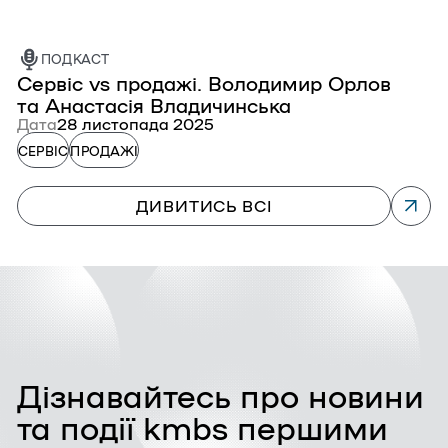
ПОДКАСТ
Сервіс vs продажі. Володимир Орлов
П
та Анастасія Владичинська
к
Дата
28 листопада 2025
Д
СЕРВІС
ПРОДАЖІ
П
ДИВИТИСЬ ВСІ
Дізнавайтесь про новини
та події kmbs першими