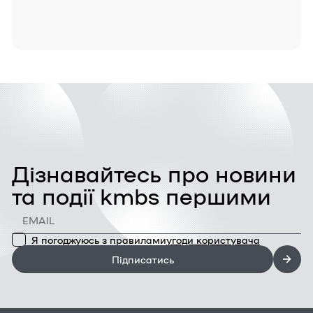
Дізнавайтесь про новини
та події kmbs першими
Я погоджуюсь з правилами
угоди користувача
Підписатись