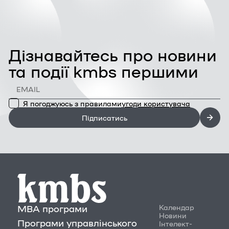
Дізнавайтесь про новини
та події kmbs першими
Я погоджуюсь з правилами
угоди користувача
Підписатись
MBA програми
Календар
Новини
Програми управлінського
Інтелект-