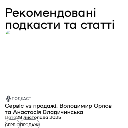
Рекомендовані
подкасти та статті
ПОДКАСТ
Сервіс vs продажі. Володимир Орлов
К
та Анастасія Владичинська
Д
Дата
28 листопада 2025
С
СЕРВІС
ПРОДАЖІ