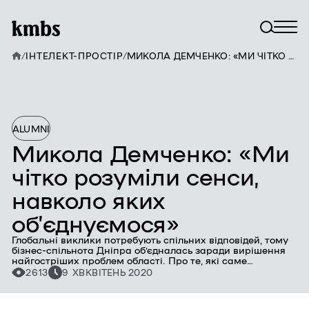
/
ІНТЕЛЕКТ-ПРОСТІР
/
МИКОЛА ДЕМЧЕНКО: «МИ ЧІТКО РОЗУМІЛИ СЕНСИ, НАВКОЛО ЯКИХ ОБ’ЄДНУЄМОСЯ»
ALUMNI
Микола Демченко: «Ми
чітко розуміли сенси,
навколо яких
об’єднуємося»
Глобальні виклики потребують спільних відповідей, тому
бізнес-спільнота Дніпра об’єдналась заради вирішення
найгостріших проблем області. Про те, які саме
ініціативи вона реалізує, розповів Микола Демченко,
2613
9 ХВ
КВІТЕНЬ 2020
засновник юридичної компанії «Правое дело» та
випускник Presidents’ MBA kmbs, у межах проєкту kmbs
ALUMNI stories.