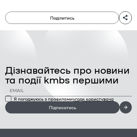
Поділитись
Дізнавайтесь про новини
та події kmbs першими
Я погоджуюсь з правилами
угоди користувача
Підписатись