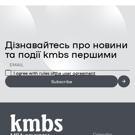
правління, генерального директора.
Дізнавайтесь про новини
та події kmbs першими
I agree with rules of
the user agreement
Subscribe
MBA programs
Calendar