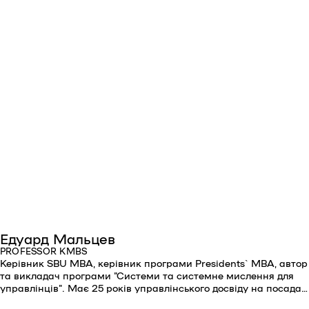
Едуард Мальцев
PROFESSOR KMBS
Керівник SBU MBA, керівник програми Presidents` MBA, автор
та викладач програми "Системи та системне мислення для
управлінців". Має 25 років управлінського досвіду на посадах
голови представництв іноземних компаній в Україні, голови