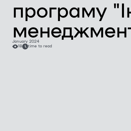
програму "І
менеджмен
January 2024
18
time to read