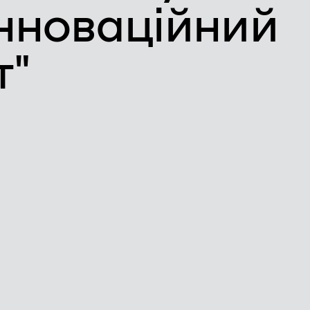
нноваційний
т"