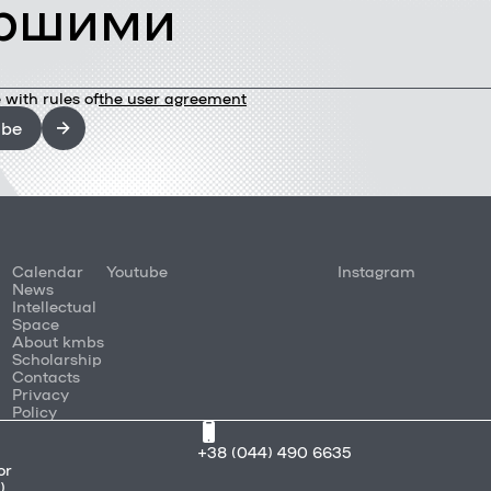
ршими
 with rules of
the user agreement
ibe
Calendar
Youtube
Instagram
News
Intellectual
Space
About kmbs
Scholarship
Contacts
Privacy
Policy
+38 (044) 490 6635
or
)