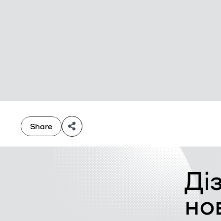
Share
Ді
но