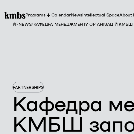
Programs
Calendar
News
Intellectual Space
About
/
NEWS
/
КАФЕДРА МЕНЕДЖМЕНТУ ОРГАНІЗАЦІЙ КМБШ
Abou
kmb
Partn
Facul
Tea
PARTNERSHIPS
Кафедра ме
КМБШ започ