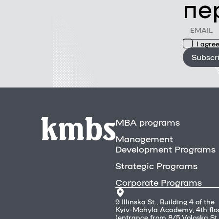
пе
I agree
Subscr
MBA programs
Management
Development Programs
Strategic Programs
Corporate Programs
9 Illinska St., Building 4 of the
Kyiv-Mohyla Academy, 4th flo
(entrance from 8/5 Voloska St.