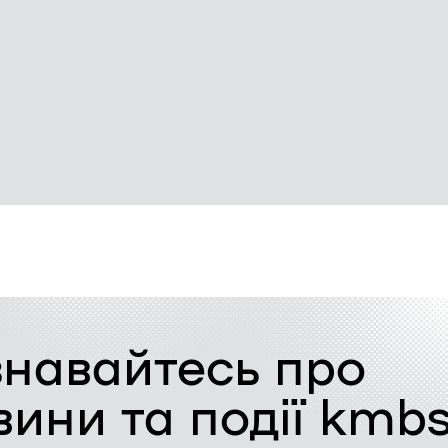
знавайтесь про
вини та події kmb