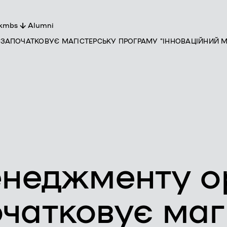
 kmbs
Alumni
 ЗАПОЧАТКОВУЄ МАГІСТЕРСЬКУ ПРОГРАМУ "ІННОВАЦІЙНИЙ 
t
s
ers
ty
m
неджменту ор
атковує магі