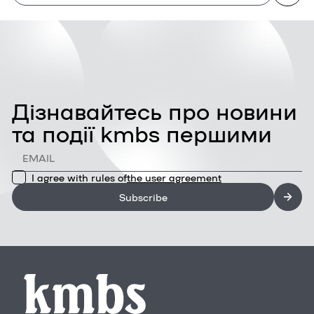
Ділимось розмовою, в якій вони розповідають, як це
змінило командні ролі та підхід до створення рішень, а
також якої управлінської логіки потребує така
трансформація.
Дізнавайтесь про новини
та події kmbs першими
I agree with rules of
the user agreement
Subscribe