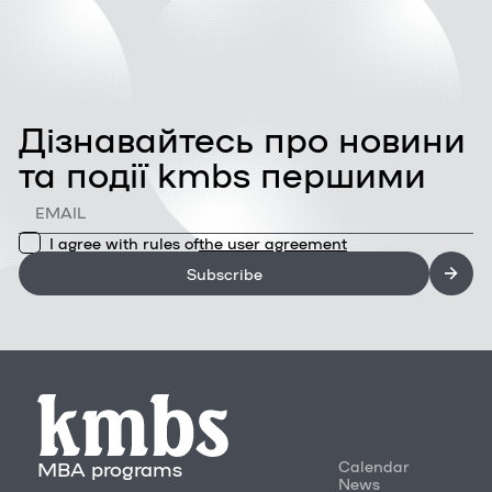
Дізнавайтесь про новини
та події kmbs першими
I agree with rules of
the user agreement
Subscribe
MBA programs
Calendar
News