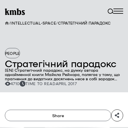
/
INTELLECTUAL-SPACE
/
СТРАТЕГІЧНИЙ ПАРАДОКС
PEOPLE
Стратегічний парадокс
[EN] Стратегічний парадокс, на думку автора
однойменної книги Майкла Рейнора, полягає у тому, що
прагнення до видатних досягнень несе в собі зародок
програшу. Рейнор пропонує метод вирішення цієї
4710
TIME TO READ
APRIL 2017
проблеми, сутність якого - не тільки в створенні зразкової
стратегії, а й в управлінні невизначеністю.
Share