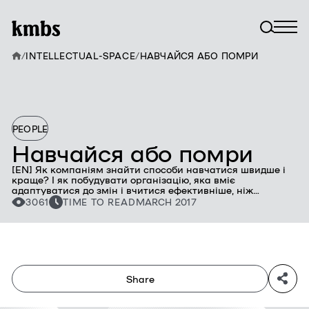
/
INTELLECTUAL-SPACE
/
НАВЧАЙСЯ АБО ПОМРИ
PEOPLE
Навчайся або помри
[EN] Як компаніям знайти способи навчатися швидше і
краще? І як побудувати організацію, яка вміє
адаптуватися до змін і вчитися ефективніше, ніж
конкуренти? Про це розповідає у своїй книзі Едвард
3061
TIME TO READ
MARCH 2017
Хесс, викладач Школи бізнесу імені Дардена при
Університеті штату Вірджинія.
Share