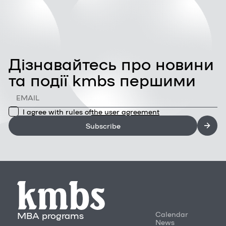
Дізнавайтесь про новини
та події kmbs першими
I agree with rules of
the user agreement
Subscribe
MBA programs
Calendar
News