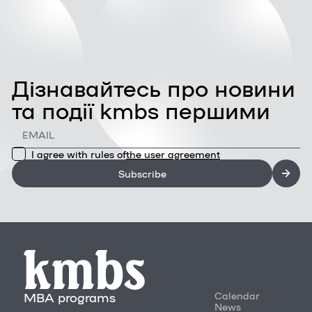
Дізнавайтесь про новини
та події kmbs першими
I agree with rules of
the user agreement
Subscribe
MBA programs
Calendar
News