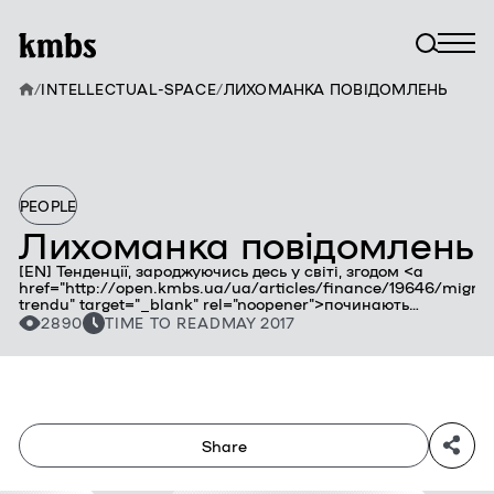
/
INTELLECTUAL-SPACE
/
ЛИХОМАНКА ПОВІДОМЛЕНЬ
PEOPLE
Лихоманка повідомлень
[EN] Тенденції, зароджуючись десь у світі, згодом <a
href="http://open.kmbs.ua/ua/articles/finance/19646/migrac
trendu" target="_blank" rel="noopener">починають
мігрувати </a>до інших країн. Саме тому варто
2890
TIME TO READ
MAY 2017
відслідковувати появу нових трендів не лише у своєму
регіоні, але й у віддалених частинах планети. Однією з
таких тенденцій «іноземного походження» є розвиток
додатків для надсилання повідомлень. Цей тренд зараз
надзвичайно актуальний – і створює безліч можливостей
для компаній.
Share