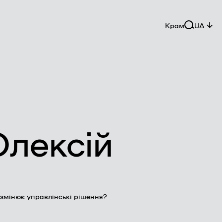
Крам
UA
Олексій
 змінює управлінські рішення?