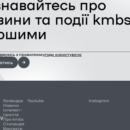
знавайтесь про
вини та події kmb
ршими
оджуюсь з правилами
угоди користувача
атись
Календар
Youtube
Instagram
Новини
Інтелект-
простір
ку
Про kmbs
Стипендія
Контакти