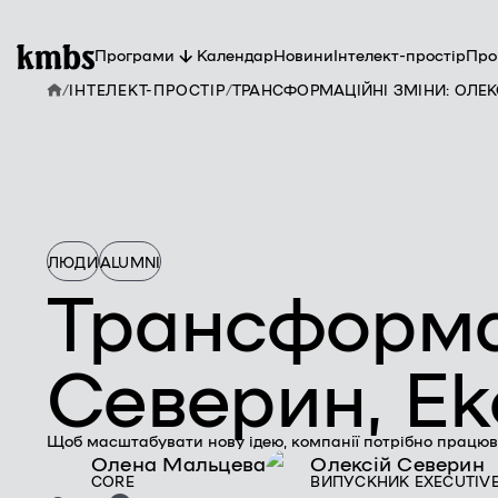
Програми
Календар
Новини
Інтелект-простір
Про
/
ІНТЕЛЕКТ-ПРОСТІР
/
ТРАНСФОРМАЦІЙНІ ЗМІНИ: ОЛЕКС
П
П
Ви
К
ЛЮДИ
ALUMNI
Трансформац
Северин, Eko
Щоб масштабувати нову ідею, компанії потрібно працюв
Олена Мальцева
Олексій Северин
CORE
ВИПУСКНИК EXECUTIV