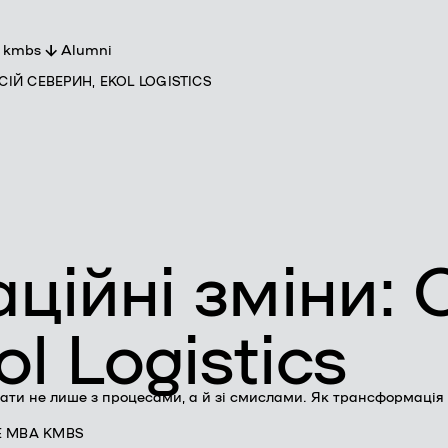
 kmbs
Alumni
ІЙ СЕВЕРИН, EKOL LOGISTICS
ро kmbs
артнери
кладачі
оманда
ійні зміни: 
l Logistics
ати не лише з процесами, а й зі смислами. Як трансформація
E MBA KMBS