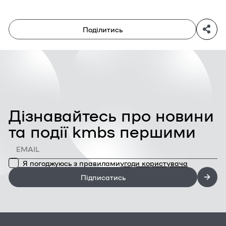
Поділитись
Дізнавайтесь про новини
та події kmbs першими
Я погоджуюсь з правилами
угоди користувача
Підписатись