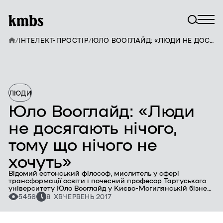
/
ІНТЕЛЕКТ-ПРОСТІР
/
ЮЛО ВООГЛАЙД: «ЛЮДИ НЕ ДОСЯГАЮТЬ НІЧОГО, ТОМУ ЩО НІЧОГО НЕ ХОЧУТЬ»
ЛЮДИ
Юло Вооглайд: «Люди
не досягають нічого,
тому що нічого не
хочуть»
Відомий естонський філософ, мислитель у сфері
трансформації освіти і почесний професор Тартуського
університету Юло Вооглайд у Києво-Могилянській бізнес-
школі говорив про те, як зрозуміти себе та інших, як
5456
8 ХВ
ЧЕРВЕНЬ 2017
рости над собою, а також про моральні права й освіту.