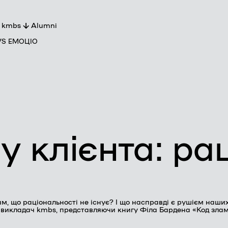
 kmbs
Alumni
VS ЕМОЦІО
ро kmbs
артнери
кладачі
оманда
у клієнта: рац
ам, що раціональності не існує? І що насправді є рушієм на
та викладач kmbs, представляючи книгу Філа Бардена «Код зл