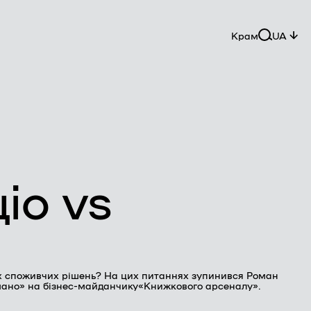
Крам
UA
іо vs
ших споживчих рішень? На цих питаннях зупинився Роман
амано» на бізнес-майданчику«Книжкового арсеналу».