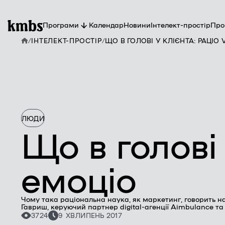
Програми
Календар
Новини
Інтелект-простір
Про
/
ІНТЕЛЕКТ-ПРОСТІР
/
ЩО В ГОЛОВІ У КЛІЄНТА: РАЦІО 
П
П
Ви
К
ЛЮДИ
Що в голові 
емоціо
Чому така раціональна наука, як маркетинг, говорить н
Гавриш, керуючий партнер digital-агенції Aimbulance 
3724
9 ХВ
ЛИПЕНЬ 2017