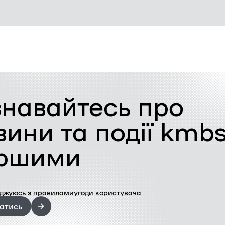
знавайтесь про
вини та події kmb
ршими
оджуюсь з правилами
угоди користувача
атись