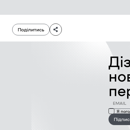
Поділитись
Ді
но
пе
Я пог
Підпис