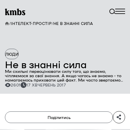
/
ІНТЕЛЕКТ-ПРОСТІР
/
НЕ В ЗНАННІ СИЛА
ЛЮДИ
Не в знанні сила
Ми схильні переоцінювати силу того, що знаємо,
чіпляємося за свої знання. А якщо чогось не знаємо - то
намагаємось приховати цей факт. Ми часто звертаємось
до тих, кого вважаємо експертами, переоцінюючи їхню
2601
17 ХВ
ЧЕРВЕНЬ 2017
компетентність. І, зрозуміло, прагнемо повної
визначеності. Однак світ з його різноманіттям і
мінливістю не вкладається в цю схему. Автори книги «Не
в знанні сила» Стівен Д'Соуза та Дайана Реннер
вирішили всебічно дослідити знання і їхню протилежність
- невідоме.
Поділитись