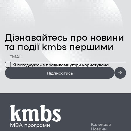
Дізнавайтесь про новини
та події kmbs першими
Я погоджуюсь з правилами
угоди користувача
Підписатись
MBA програми
Календар
Новини