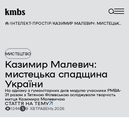
/
ІНТЕЛЕКТ-ПРОСТІР
/
КАЗИМИР МАЛЕВИЧ: МИСТЕЦЬКА СПАДЩИНА УКРАЇНИ
МИСТЕЦТВО
Казимир Малевич:
мистецька спадщина
України
На одному з гуманітарних днів модулю учасники PMBA-
31 разом з Тетяною Філевською осліджували творчість
митця Казимира Малевичаю
СТАТТЯ НА ТЕМУ
1244
9 ХВ
ТРАВЕНЬ 2026