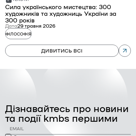
Сила українського мистецтва: 300
С
художників та художниць України за
з
300 років
Д
Дата
29 травня 2026
Ф
ФІЛОСОФІЯ
ДИВИТИСЬ ВСІ
Дізнавайтесь про новини
та події kmbs першими