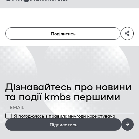
Андрієм Мельником, засновником Cowo.guru та
випускником програми Рresidents’ МВА kmbs.
Поділитись
Дізнавайтесь про новини
та події kmbs першими
Я погоджуюсь з правилами
угоди користувача
Підписатись