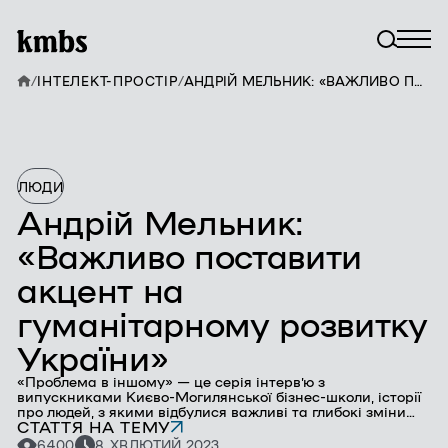
/
ІНТЕЛЕКТ-ПРОСТІР
/
АНДРІЙ МЕЛЬНИК: «ВАЖЛИВО ПОСТАВИТИ АКЦЕНТ НА ГУМАНІТАРНОМУ РОЗВИТКУ УКРАЇНИ»
ЛЮДИ
Андрій Мельник:
«Важливо поставити
акцент на
гуманітарному розвитку
України»
«Проблема в іншому» — це серія інтерв’ю з
випускниками Києво-Могилянської бізнес-школи, історії
про людей, з якими відбулися важливі та глибокі зміни
СТАТТЯ НА ТЕМУ
масштабу мислення. У черговому випуску подкасту
«Проблема в іншому» Андрій Сусленко поспілкувався з
6400
8 ХВ
ЛЮТИЙ 2023