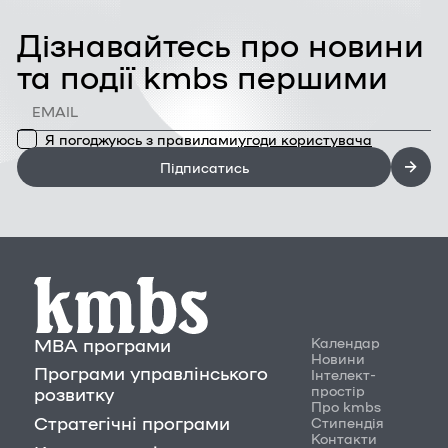
Дізнавайтесь про новини
та події kmbs першими
Я погоджуюсь з правилами
угоди користувача
Підписатись
MBA програми
Календар
Новини
Програми управлінського
Інтелект-
простір
розвитку
Про kmbs
Стратегічні програми
Стипендія
Контакти