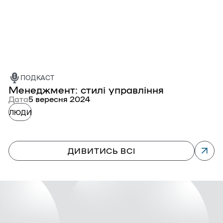
ПОДКАСТ
Менеджмент: стилі управління
З
Дата
5 вересня 2024
Д
ЛЮДИ
Л
ДИВИТИСЬ ВСІ