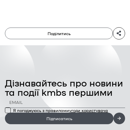
Поділитись
Дізнавайтесь про новини
та події kmbs першими
Я погоджуюсь з правилами
угоди користувача
Підписатись