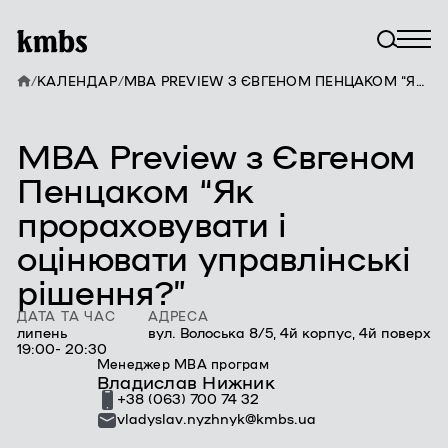
/
КАЛЕНДАР
/
MBA PREVIEW З ЄВГЕНОМ ПЕНЦАКОМ “ЯК ПРОРАХОВУВАТИ І ОЦІНЮВАТИ УПРАВЛІНСЬКІ РІШЕННЯ?”
MBA Preview з Євгеном
Пенцаком “Як
прораховувати і
оцінювати управлінські
рішення?”
ДАТА ТА ЧАС
АДРЕСА
липень
вул. Волоська 8/5, 4й корпус, 4й поверх
19:00- 20:30
Менеджер MBA програм
Владислав Нижник
+38 (063) 700 74 32
vladyslav.nyzhnyk@kmbs.ua