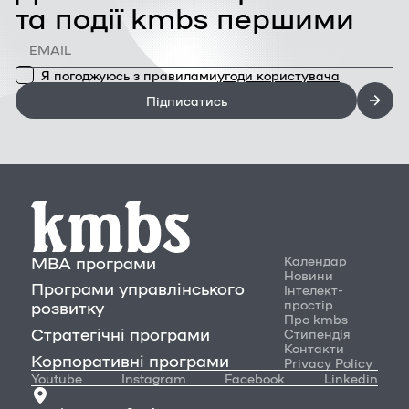
та події kmbs першими
Я погоджуюсь з правилами
угоди користувача
Підписатись
MBA програми
Календар
Новини
Програми управлінського
Інтелект-
простір
розвитку
Про kmbs
Стратегічні програми
Стипендія
Контакти
Корпоративні програми
Privacy Policy
Youtube
Instagram
Facebook
Linkedin