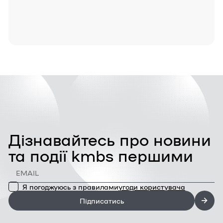
Дізнавайтесь про новини
та події kmbs першими
Я погоджуюсь з правилами
угоди користувача
Підписатись