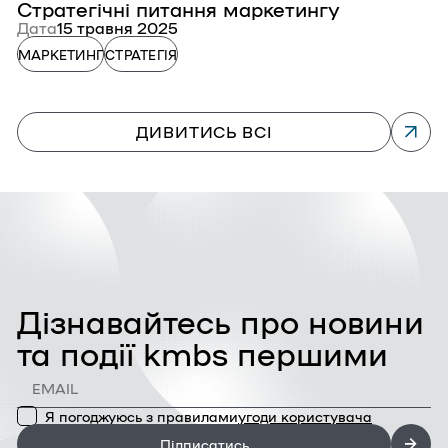
Стратегічні питання маркетингу
Д
Дата
15 травня 2025
р
Д
МАРКЕТИНГ
СТРАТЕГІЯ
К
ДИВИТИСЬ ВСІ
Дізнавайтесь про новини
та події kmbs першими
Я погоджуюсь з правилами
угоди користувача
Підписатись