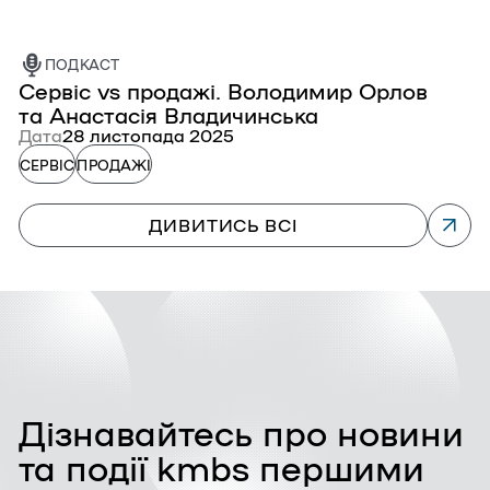
ПОДКАСТ
Сервіс vs продажі. Володимир Орлов
П
та Анастасія Владичинська
к
Дата
28 листопада 2025
Д
СЕРВІС
ПРОДАЖІ
П
ДИВИТИСЬ ВСІ
Дізнавайтесь про новини
та події kmbs першими