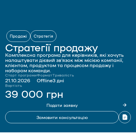
Продажі
Стратегія
Стратегії продажу
Комплексна програма для керівників, які хочуть
налаштувати дієвий зв'язок між місією компанії,
клієнтом, продуктом та процесом продажу і
набором команди.
Старт програми
Формат
Тривалість
21.10.2026
Offline
3 дні
Вартість
39 000 грн
Подати заявку
Замовити консультацію