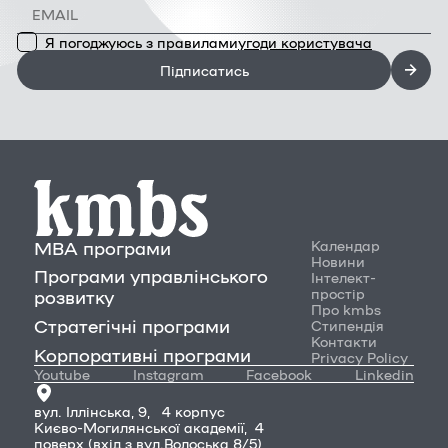
Я погоджуюсь з правилами
угоди користувача
Підписатись
MBA програми
Календар
Новини
Програми управлінського
Інтелект-
простір
розвитку
Про kmbs
Стратегічні програми
Стипендія
Контакти
Корпоративні програми
Privacy Policy
Youtube
Instagram
Facebook
Linkedin
вул. Іллінська, 9, 4 корпус
Києво-Могилянської академії, 4
поверх (вхід з вул.Волоська 8/5)