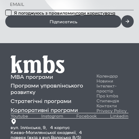
Я погоджуюсь з правилами
угоди користувача
Підписатись
MBA програми
Календар
Новини
Програми управлінського
Інтелект-
простір
розвитку
Про kmbs
Стратегічні програми
Стипендія
Контакти
Корпоративні програми
Privacy Policy
Youtube
Instagram
Facebook
Linkedin
вул. Іллінська, 9, 4 корпус
Києво-Могилянської академії, 4
поверх (вхід з вул.Волоська 8/5)