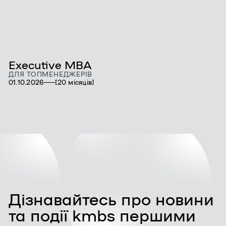
Executive MBA
P
ДЛЯ ТОПМЕНЕДЖЕРІВ
Д
01.10.2026
[20 місяців]
01
Дізнавайтесь про новини
та події kmbs першими