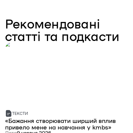
Рекомендовані
статті та подкасти
ТЕКСТИ
«Бажання створювати ширший вплив
Ю
привело мене на навчання у kmbs»
с
Дата
9 червня 2026