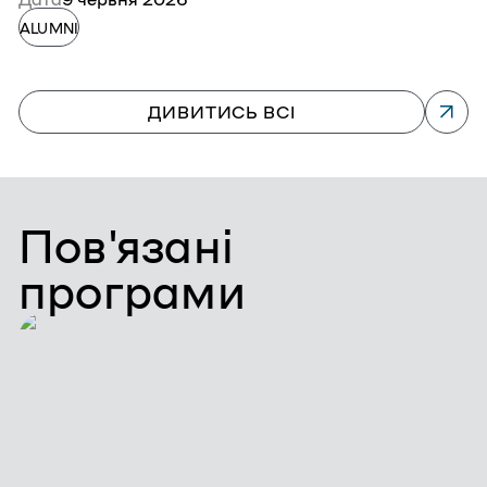
к
Д
ALUMNI
A
ДИВИТИСЬ ВСІ
Пов'язані
програми